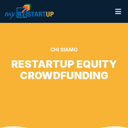
Ope
INVESTI
RACCOGLI
CHI SIAMO
CONTATTI
CHI SIAMO
ACCEDI
RESTARTUP EQUITY
REGISTRATI
CROWDFUNDING