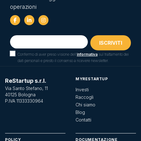
operazioni
Confermo di aver preso visione dell’
informativa
sul trattamento dei
dati personali e presto il consenso a ricevere newsletter.
MYRESTARTUP
ReStartup s.r.l.
Via Santo Stefano, 11
Investi
40125 Bologna
Raccogli
P.IVA 11333330964
Chi siamo
Blog
Contatti
POLICY
DOCUMENTAZIONE