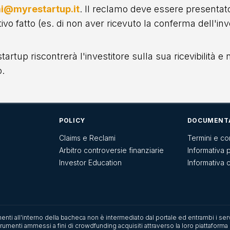
i@myrestartup.it
. Il reclamo deve essere presentato 
lativo fatto (es. di non aver ricevuto la conferma dell
artup riscontrerà l'investitore sulla sua ricevibilità e n
o.
POLICY
DOCUMENT
Claims e Reclami
Termini e co
Arbitro controversie finanziarie
Informativa 
Investor Education
Informativa 
menti all’interno della bacheca non è intermediato dal portale ed entrambi i serv
 strumenti ammessi a fini di crowdfunding acquisiti attraverso la loro piattafor