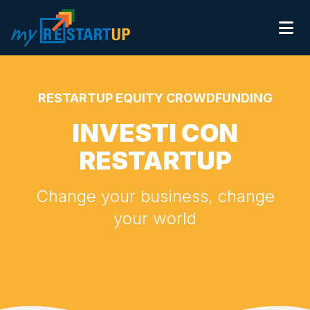
Ope
INVESTI
RACCOGLI
RESTARTUP EQUITY CROWDFUNDING
CHI SIAMO
CONTATTI
INVESTI CON
ACCEDI
REGISTRATI
RESTARTUP
Change your business, change
your world